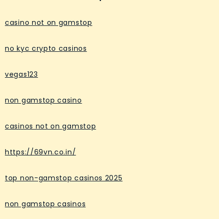
casino not on gamstop
no kyc crypto casinos
vegas123
non gamstop casino
casinos not on gamstop
https://69vn.co.in/
top non-gamstop casinos 2025
non gamstop casinos