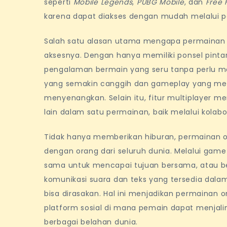
seperti
Mobile Legends
,
PUBG Mobile
, dan
Free 
karena dapat diakses dengan mudah melalui p
Salah satu alasan utama mengapa permainan 
aksesnya. Dengan hanya memiliki ponsel pinta
pengalaman bermain yang seru tanpa perlu men
yang semakin canggih dan gameplay yang m
menyenangkan. Selain itu, fitur multiplayer 
lain dalam satu permainan, baik melalui kola
Tidak hanya memberikan hiburan, permainan o
dengan orang dari seluruh dunia. Melalui gam
sama untuk mencapai tujuan bersama, atau ber
komunikasi suara dan teks yang tersedia da
bisa dirasakan. Hal ini menjadikan permainan on
platform sosial di mana pemain dapat menjal
berbagai belahan dunia.