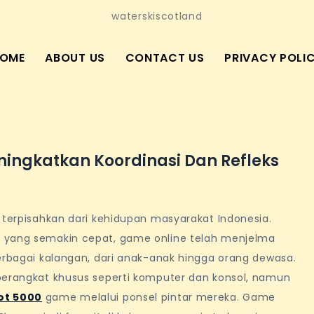
waterskiscotland
OME
ABOUT US
CONTACT US
PRIVACY POLI
ingkatkan Koordinasi Dan Refleks
k terpisahkan dari kehidupan masyarakat Indonesia.
t yang semakin cepat, game online telah menjelma
berbagai kalangan, dari anak-anak hingga orang dewasa.
 perangkat khusus seperti komputer dan konsol, namun
ot 5000
game melalui ponsel pintar mereka. Game