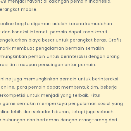
Fire
menjadi favorit di kalangan pemain Indonesia,
erangkat mobile.
online begitu digemari adalah karena kemudahan
r dan koneksi internet, pemain dapat menikmati
geluarkan biaya besar untuk perangkat keras. Grafis
enarik membuat pengalaman bermain semakin
memungkinkan pemain untuk berinteraksi dengan orang
borasi tim maupun persaingan antar pemain.
nline juga memungkinkan pemain untuk berinteraksi
e online, para pemain dapat membentuk tim, bekerja
kompetisi untuk menjadi yang terbaik. Fitur
lam game semakin memperkaya pengalaman sosial yang
line lebih dari sekadar hiburan, tetapi juga sebuah
in hubungan dan berteman dengan orang-orang dari