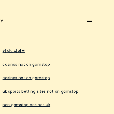
CY
카지노사이트
casinos not on gamstop
casinos not on gamstop
uk sports betting sites not on gamstop
non gamstop casinos uk